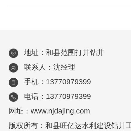
滑动现象：当发生滑移现象时，钻孔机此时
落的渣滓已经失去了固体土壤的原始完整性
在二次钻孔之后，将齿尖直接插入渣滓中，
将
地址：和县范围打井钻井
联系人：沈经理
手机：13770979399
电话：13770979399
网址：www.njdajing.com
版权所有：和县旺亿达水利建设钻井